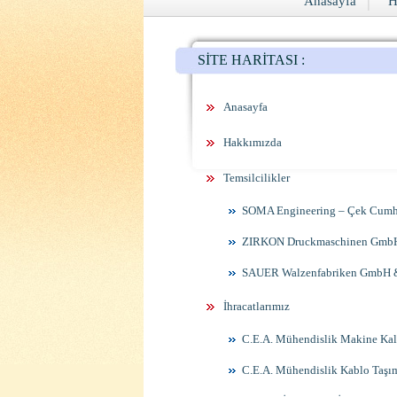
|
Anasayfa
H
SİTE HARİTASI :
Anasayfa
Hakkımızda
Temsilcilikler
SOMA Engineering – Çek Cumh
ZIRKON Druckmaschinen GmbH
SAUER Walzenfabriken GmbH &
İhracatlarımız
C.E.A. Mühendislik Makine Kalı
C.E.A. Mühendislik Kablo Taşım