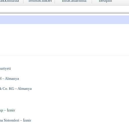
|
|
|
akkımızda
Temsilcilikler
İhracatlarımız
İletişim
uriyeti
 – Almanya
 Co. KG – Almanya
p – İzmir
a Sistemleri – İzmir